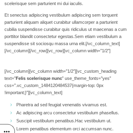
scelerisque sem parturient mi dui iaculis.
Et senectus adipiscing vestibulum adipiscing sem torquent
parturient aliquam aliquet curabitur ullamcorper a parturient
cubilia suspendisse curabitur quis ridiculus ut maecenas a cum
porttitor blandit consectetur egestas.Sem etiam vestibulum a
suspendisse sit sociosqu massa urna elit.[/vc_column_text]
[/vc_column][/vc_row][vc_row][vc_column width=”1/2″]
[/vc_column][vc_column width=”1/2″][vc_custom_heading
text=”
Felis scelerisque nunc
” use_theme_fonts=”yes”
css=”.vc_custom_1484120484537{margin-top: 0px
!important;}”][vc_column_text]
Pharetra ad sed feugiat venenatis vivamus est.
Ac adipiscing arcu consectetur vestibulum phasellus.
Suscipit vestibulum penatibus.Hac vestibulum ut.
Lorem penatibus elementum orci accumsan nunc.