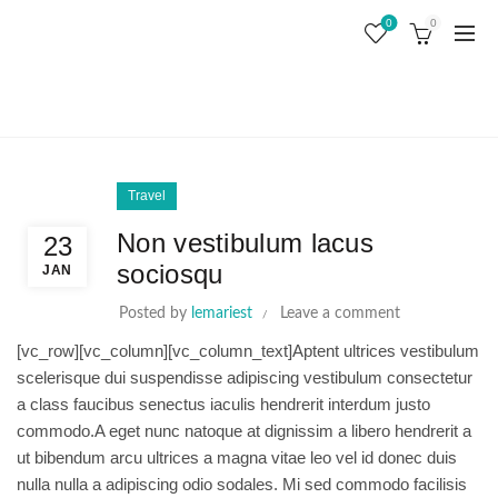
0
0
BERANDA
Travel
Non vestibulum lacus
23
sociosqu
JAN
Posted by
lemariest
Leave a comment
[vc_row][vc_column][vc_column_text]Aptent ultrices vestibulum
scelerisque dui suspendisse adipiscing vestibulum consectetur
a class faucibus senectus iaculis hendrerit interdum justo
commodo.A eget nunc natoque at dignissim a libero hendrerit a
ut bibendum arcu ultrices a magna vitae leo vel id donec duis
nulla nulla a adipiscing odio sodales. Mi sed commodo facilisis