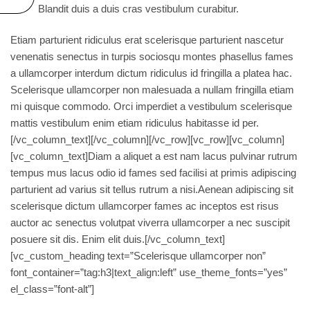
Blandit duis a duis cras vestibulum curabitur.
Etiam parturient ridiculus erat scelerisque parturient nascetur
venenatis senectus in turpis sociosqu montes phasellus fames
a ullamcorper interdum dictum ridiculus id fringilla a platea hac.
Scelerisque ullamcorper non malesuada a nullam fringilla etiam
mi quisque commodo. Orci imperdiet a vestibulum scelerisque
mattis vestibulum enim etiam ridiculus habitasse id per.
[/vc_column_text][/vc_column][/vc_row][vc_row][vc_column]
[vc_column_text]Diam a aliquet a est nam lacus pulvinar rutrum
tempus mus lacus odio id fames sed facilisi at primis adipiscing
parturient ad varius sit tellus rutrum a nisi.Aenean adipiscing sit
scelerisque dictum ullamcorper fames ac inceptos est risus
auctor ac senectus volutpat viverra ullamcorper a nec suscipit
posuere sit dis. Enim elit duis.[/vc_column_text]
[vc_custom_heading text=”Scelerisque ullamcorper non”
font_container=”tag:h3|text_align:left” use_theme_fonts=”yes”
el_class=”font-alt”]